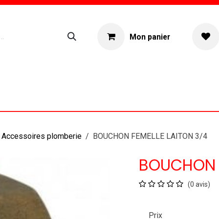
Mon panier
ogue
Location materiel
À propos
Accessoires plomberie
BOUCHON FEMELLE LAITON 3/4
BOUCHON F
(0 avis)
Prix