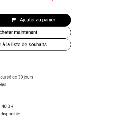
Ajouter au panier
heter maintenant
r à la liste de souhaits
boursé de 30 jours
bles
:
40 DH
 disponible