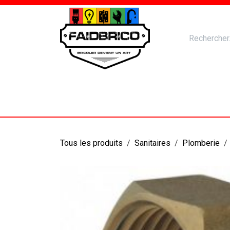
Se rendre au contenu
Accueil
Nos Produits
Catal
Tous les produits
Sanitaires
Plomberie