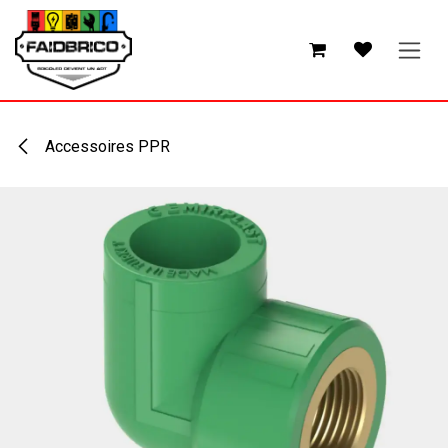
Se rendre au contenu
Accessoires PPR