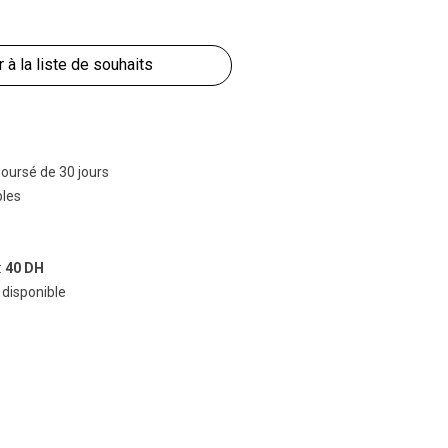
r à la liste de souhaits
boursé de 30 jours
bles
:
40 DH
 disponible