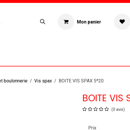
Mon panier
ogue
Location materiel
À propos
et boulonnerie
Vis spax
BOITE VIS SPAX 5*20
BOITE VIS
(0 avis)
Prix