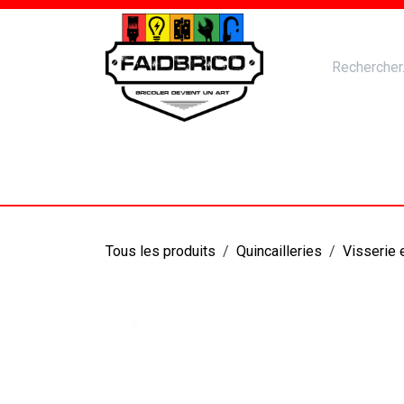
Se rendre au contenu
Accueil
Nos Produits
Catal
Tous les produits
Quincailleries
Visserie 