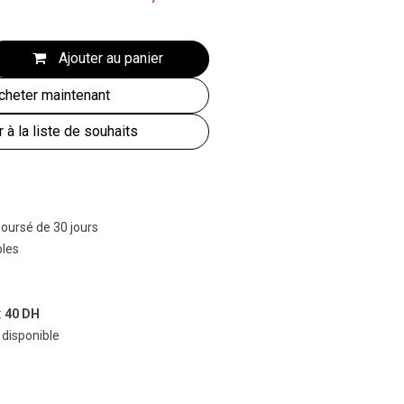
Ajouter au panier
heter maintenant
r à la liste de souhaits
boursé de 30 jours
bles
:
40 DH
 disponible