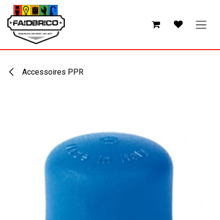
Se rendre au contenu
Accessoires PPR