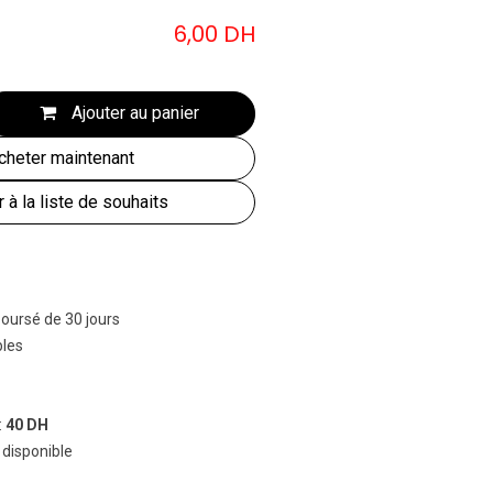
6,00
DH
Ajouter au panier
heter maintenant
r à la liste de souhaits
boursé de 30 jours
bles
:
40 DH
 disponible