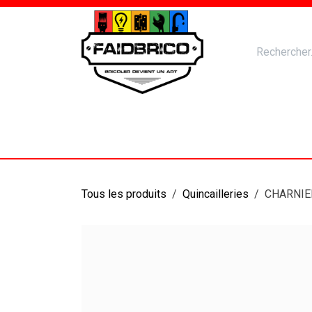
Se rendre au contenu
Accueil
Nos Produits
Catal
Tous les produits
Quincailleries
CHARNIE