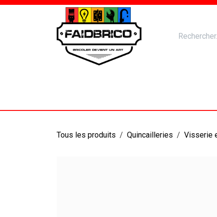
Se rendre au contenu
Accueil
Nos Produits
Catal
Tous les produits
Quincailleries
Visserie 