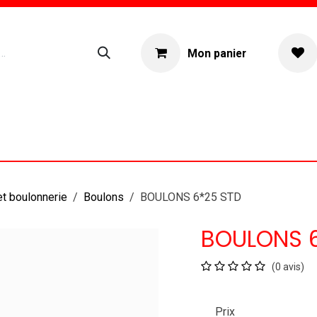
Mon panier
ogue
Location materiel
À propos
et boulonnerie
Boulons
BOULONS 6*25 STD
BOULONS 
(0 avis)
Prix