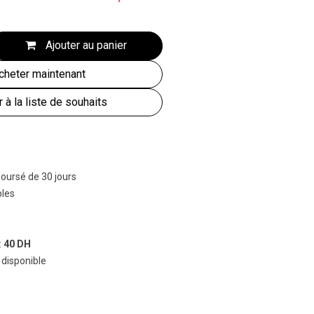
Ajouter au panier
heter maintenant
r à la liste de souhaits
boursé de 30 jours
bles
:
40 DH
 disponible