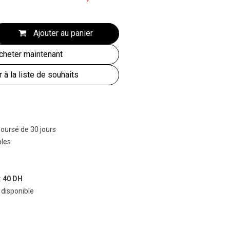
Ajouter au panier
heter maintenant
r à la liste de souhaits
boursé de 30 jours
bles
:
40 DH
 disponible