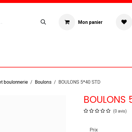
Mon panier
ogue
Location materiel
À propos
et boulonnerie
Boulons
BOULONS 5*40 STD
BOULONS 
(0 avis)
Prix