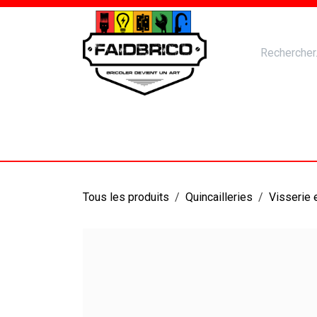
Se rendre au contenu
Accueil
Nos Produits
Catal
Tous les produits
Quincailleries
Visserie 