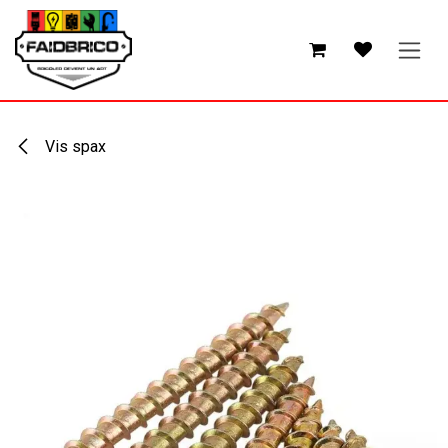
Se rendre au contenu
Vis spax