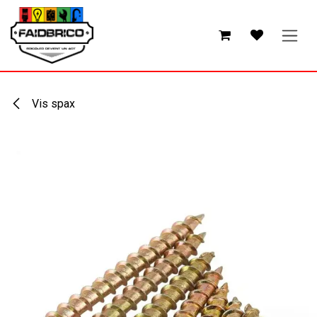
Se rendre au contenu
Vis spax