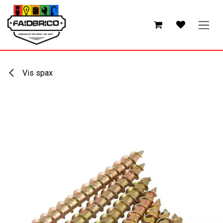
Se rendre au contenu
Vis spax