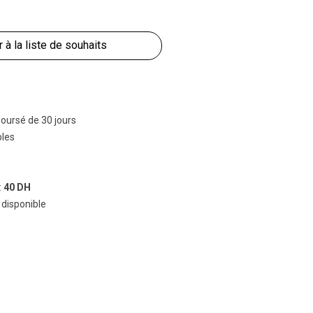
r à la liste de souhaits
boursé de 30 jours
bles
:
40 DH
 disponible