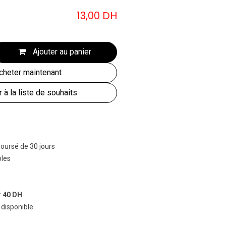
13,00
DH
Ajouter au panier
heter maintenant
r à la liste de souhaits
boursé de 30 jours
bles
:
40 DH
 disponible