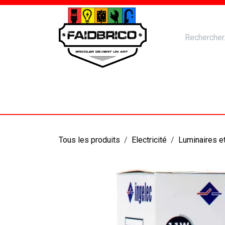
Se rendre au contenu
Accueil
Nos Produits
Catal
Tous les produits
Electricité
Luminaires et