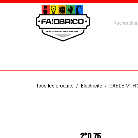
Se rendre au contenu
Accueil
Nos Produits
Catal
Tous les produits
Electricité
CABLE MTH 