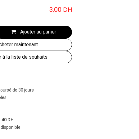
3,00
DH
Ajouter au panier
heter maintenant
r à la liste de souhaits
boursé de 30 jours
bles
:
40 DH
 disponible