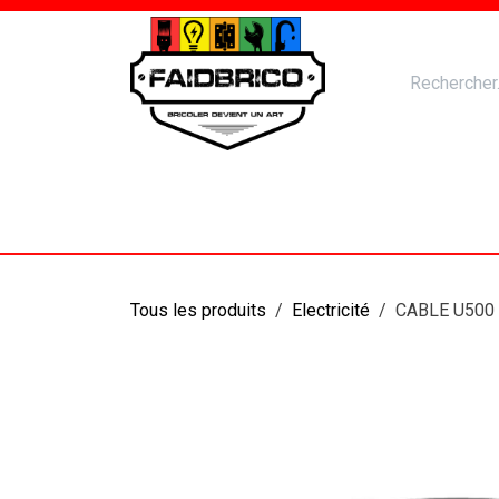
Se rendre au contenu
Accueil
Nos Produits
Catal
Tous les produits
Electricité
CABLE U500 