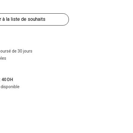
r à la liste de souhaits
boursé de 30 jours
bles
:
40 DH
 disponible