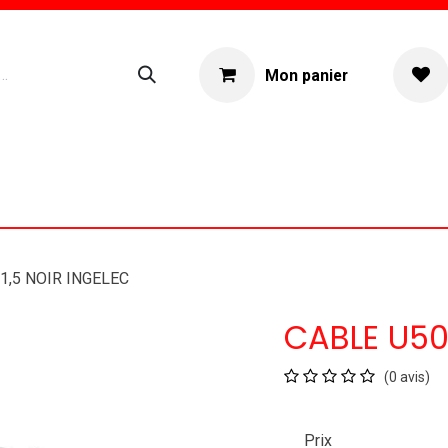
Mon panier
ogue
Location materiel
À propos
1,5 NOIR INGELEC
CABLE U500
(0 avis)
Prix