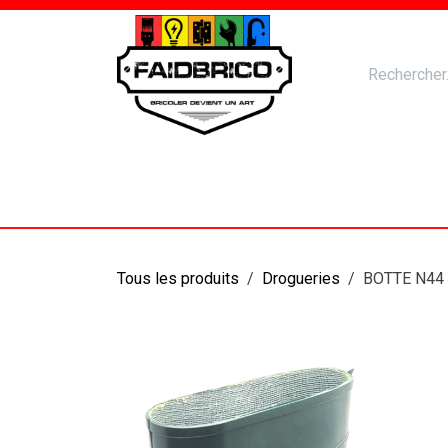
Se rendre au contenu
Accueil
Nos Produits
Catal
Tous les produits
Drogueries
BOTTE N44