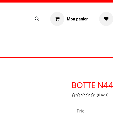
Mon panier
ogue
Location materiel
À propos
BOTTE N4
(0 avis)
Prix