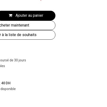
Ajouter au panier
heter maintenant
r à la liste de souhaits
boursé de 30 jours
bles
:
40 DH
 disponible