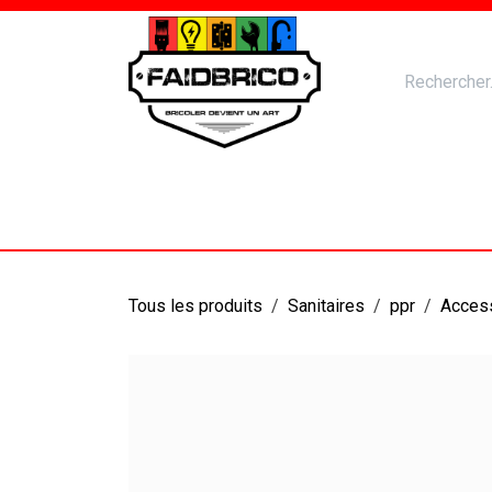
Se rendre au contenu
Accueil
Nos Produits
Catal
Tous les produits
Sanitaires
ppr
Acces