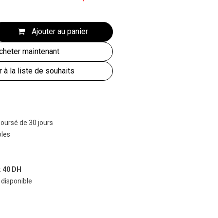
Ajouter au panier
heter maintenant
r à la liste de souhaits
boursé de 30 jours
bles
:
40 DH
 disponible